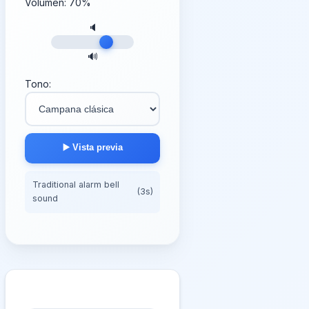
Volumen:
70
%
🔈
🔊
Tono:
▶️ Vista previa
Traditional alarm bell
(3s)
sound