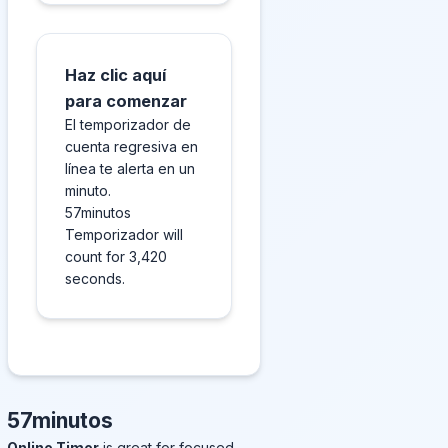
Haz clic aquí
para comenzar
El temporizador de
cuenta regresiva en
línea te alerta en un
minuto.
57minutos
Temporizador will
count for 3,420
seconds.
57minutos
Online Timer
is great for focused