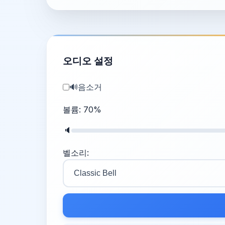
오디오 설정
🔊
음소거
볼륨:
70
%
🔈
벨소리: