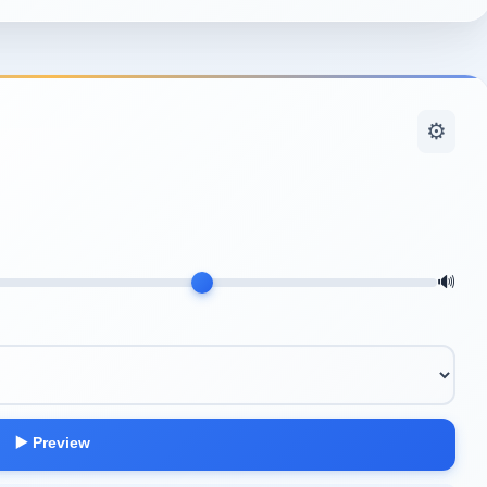
⚙️
🔊
▶️ Preview