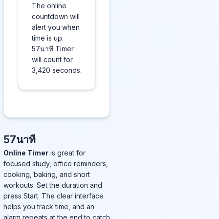
The online
countdown will
alert you when
time is up.
57นาที Timer
will count for
3,420 seconds.
57นาที
Online Timer
is great for
focused study, office reminders,
cooking, baking, and short
workouts. Set the duration and
press Start. The clear interface
helps you track time, and an
alarm repeats at the end to catch