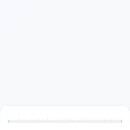
Google Ads Placeholder