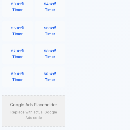
53 นาที
54 นาที
Timer
Timer
55 นาที
56 นาที
Timer
Timer
57 นาที
58 นาที
Timer
Timer
59 นาที
60 นาที
Timer
Timer
Google Ads Placeholder
Replace with actual Google
Ads code