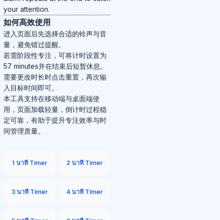
your attention.
如何高效使用
进入页面后先选择合适的铃声与音
量，避免错过提醒。
若需阶段性专注，可将计时设置为
57 minutes并在结束后短暂休息。
需要更改时长时点击重置，再次输
入目标时间即可。
本工具支持在移动端与桌面端使
用，页面加载轻量，倒计时过程稳
定可靠，有助于提升专注效率与时
间管理质量。
1 นาที Timer
2 นาที Timer
3 นาที Timer
4 นาที Timer