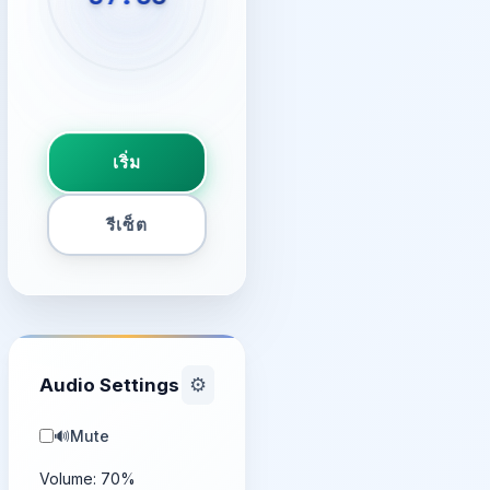
เริ่ม
รีเซ็ต
Audio Settings
⚙️
🔊
Mute
Volume:
70
%