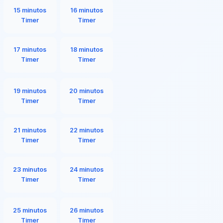
15 minutos
16 minutos
Timer
Timer
17 minutos
18 minutos
Timer
Timer
19 minutos
20 minutos
Timer
Timer
21 minutos
22 minutos
Timer
Timer
23 minutos
24 minutos
Timer
Timer
25 minutos
26 minutos
Timer
Timer