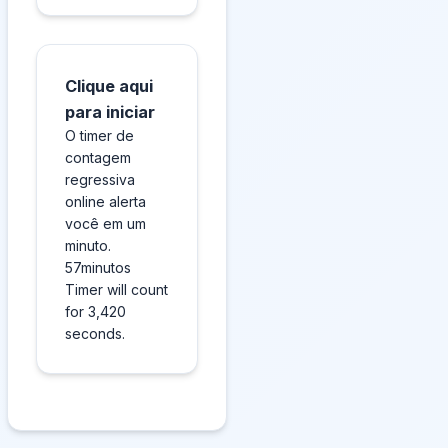
Clique aqui
para iniciar
O timer de
contagem
regressiva
online alerta
você em um
minuto.
57minutos
Timer will count
for 3,420
seconds.