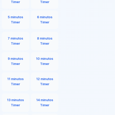
Timer
Timer
5 minutos
6 minutos
Timer
Timer
7 minutos
8 minutos
Timer
Timer
9 minutos
10 minutos
Timer
Timer
11 minutos
12 minutos
Timer
Timer
13 minutos
14 minutos
Timer
Timer