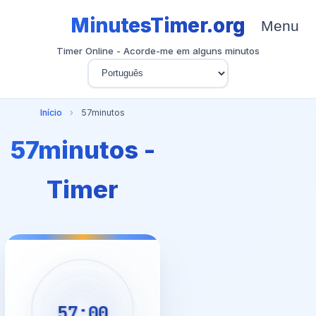
MinutesTimer.org
Menu
Timer Online - Acorde-me em alguns minutos
Início
›
57minutos
57minutos -
Timer
57:00