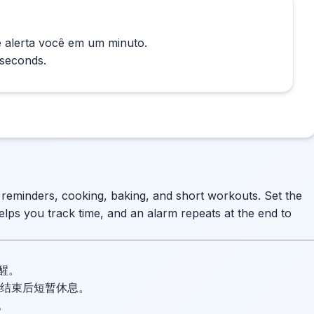
e alerta você em um minuto.
 seconds.
e reminders, cooking, baking, and short workouts. Set the
elps you track time, and an alarm repeats at the end to
醒。
并在结束后短暂休息。
。