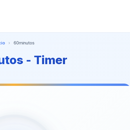
cio
›
60minutos
tos - Timer