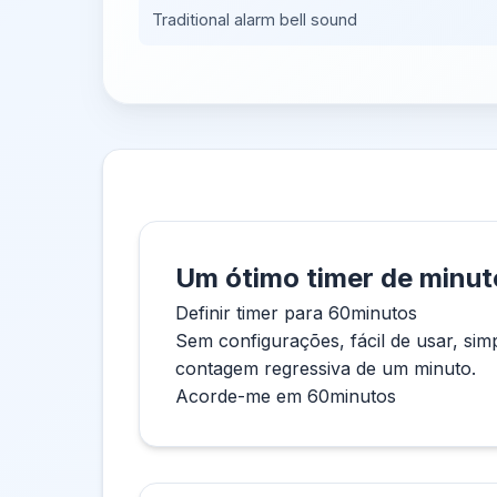
Traditional alarm bell sound
Um ótimo timer de minut
Definir timer para 60minutos
Sem configurações, fácil de usar, sim
contagem regressiva de um minuto.
Acorde-me em 60minutos