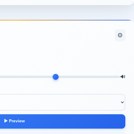
⚙️
🔊
▶️ Preview