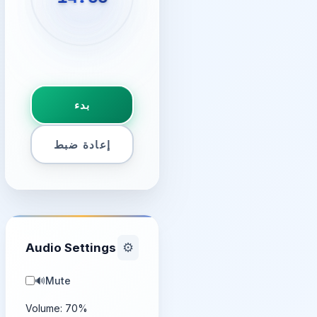
بدء
إعادة ضبط
Audio Settings
⚙️
🔊
Mute
Volume:
70
%