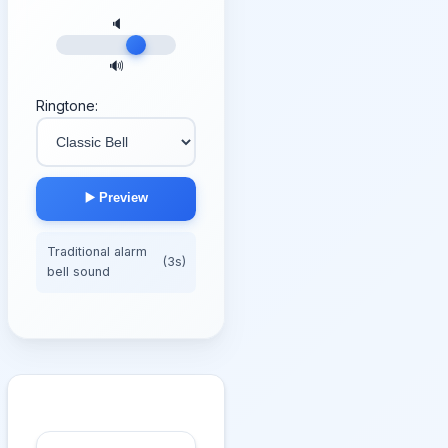
🔈
🔊
Ringtone:
▶️ Preview
Traditional alarm
(3s)
bell sound