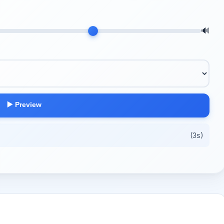
(3s)
k start to begin a countdown.