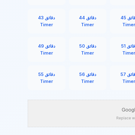
Timer
Timer
Time
Googl
Replace w