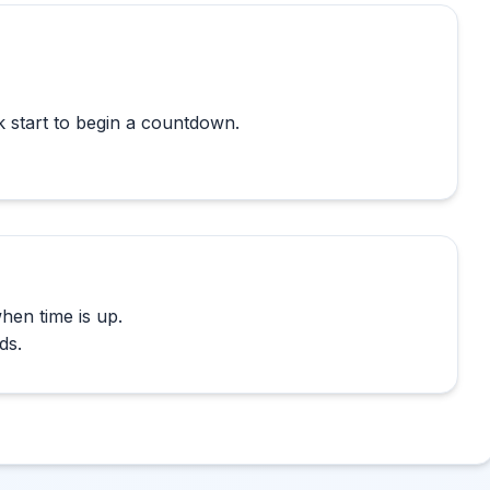
hen time is up.
4دقا
e reminders, cooking, baking, and short workouts. Set the
elps you track time, and an alarm repeats at the end to
醒。
在结束后短暂休息。
。
，倒计时过程稳定可靠，有助于提升专注效率与时间管理质量。