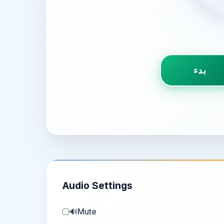
Audio Settings
🔊
Mute
Volume:
70
%
🔈
Ringtone: