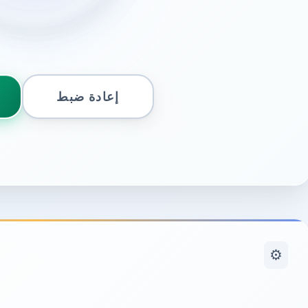
⚙️
🔊
▶️ Preview