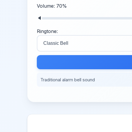
Traditional alarm bell sound
مؤقت دقائق رائع!
ضبط مؤقت لـ 4دقائق
No settings, easy to use — simply clic
أيقظني بعد 4دقائق