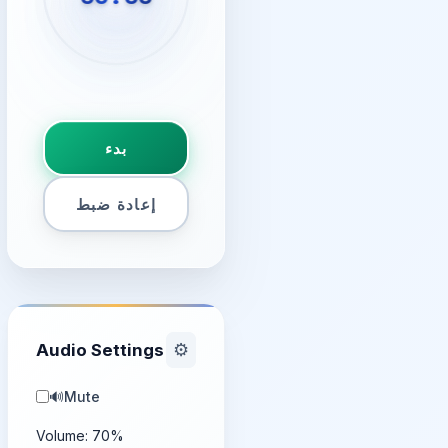
بدء
إعادة ضبط
Audio Settings
⚙️
🔊
Mute
Volume:
70
%