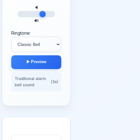
🔈
🔊
Ringtone:
▶️ Preview
Traditional alarm
(3s)
bell sound