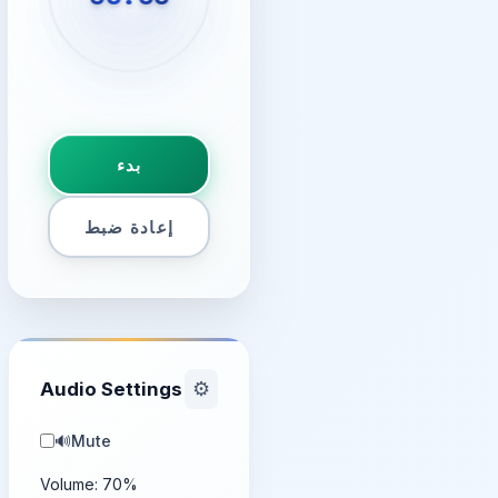
بدء
إعادة ضبط
Audio Settings
⚙️
🔊
Mute
Volume:
70
%