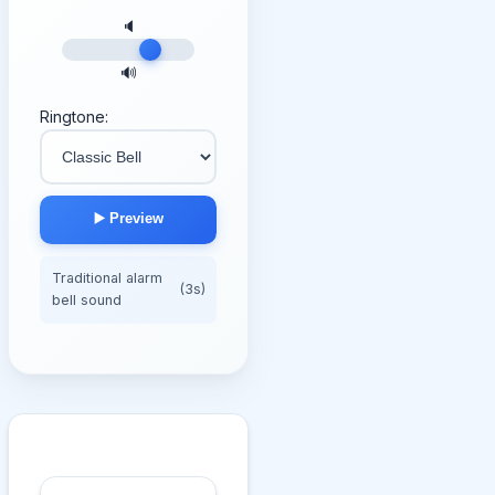
🔈
🔊
Ringtone:
▶️ Preview
Traditional alarm
(3s)
bell sound